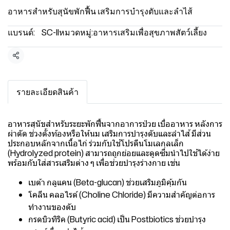
อาหารสำหรับสุนัขพักฟื้น เสริมการบำรุงตับและลำไส้
แบรนด์:
SC-ll
หมวดหมู่:
อาหารเสริมเพื่อสุขภาพสัตว์เลี้ยง
แชร์
รายละเอียดสินค้า
อาหารสุนัขสำหรับระยะพักฟื้นจากอาการป่วย เบื่ออาหาร หลังการ
ผ่าตัด ช่วงตั้งท้องหรือให้นม เสริมการบำรุงตับและลำไส้ มีส่วน
ประกอบหลักจากเนื้อไก่ ร่วมกับใช้โปรตีนโมเลกุลเล็ก
(Hydrolyzed protein) สามารถถูกย่อยและดูดซึมนำไปใช้ได้ง่าย
พร้อมกับใส่สารเสริมต่าง ๆ เพื่อช่วยบำรุงร่างกาย เช่น
เบต้า กลูแคน (Beta-glucan) ช่วยเสริมภูมิคุ้มกัน
โคลีน คลอไรด์ (Choline Chloride) มีความสำคัญต่อการ
ทำงานของตับ
กรดบิวทิริค (Butyric acid) เป็น Postbiotics ช่วยบำรุง