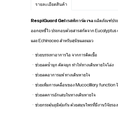
รายละเอียดสินค้า
RespiGuard Gel เรสพิการ์ด เจล
ผลิตภัณฑ์ปร
ออกฤทธิ์ไว ประกอบด้วยสารสกัดจาก Eucalyptus o
และ Echinacea สำหรับสุนัขและแมว
ㆍช่วยบรรเทาอาการไอ จากการติดเชื้อ
ㆍช่วยลดน้ำมูก คัดจมูก ทำให้ทางเดินหายใจโล่ง
ㆍช่วยลดอาการแพ้ ทางเดินหายใจ
ㆍช่วยเพิ่มการเคลื่อนของ Mucocilliary function ใ
ㆍช่วยลดการอักเสบในทางเดินหายใจ
ㆍช่วยกระตุ้นภูมิคุ้มกัน ด้วยสมุนไพรที่มีงานวิจัยร