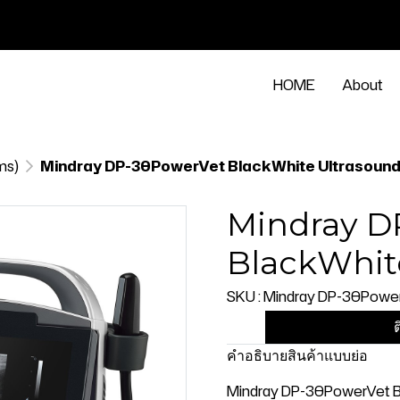
HOME
About
ms)
Mindray DP-30PowerVet BlackWhite Ultrasoun
Mindray D
BlackWhit
SKU : Mindray DP-30Power
ต
คำอธิบายสินค้าแบบย่อ
Mindray DP-30PowerVet B