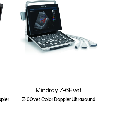
Mindray Z-60vet
pler
Z-60vet Color Doppler Ultrasound