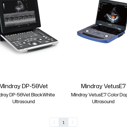
Mindray DP-50Vet
Mindray VetusE7
dray DP-50Vet BlackWhite
Mindray VetusE7 Color Dop
Ultrasound
Ultrasound
1