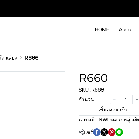
HOME
About
ตว์เลี้ยง
R660
R660
SKU : R660
จำนวน
เพิ่มลงตะกร้า
แบรนด์:
RWD
หมวดหมู่:
ผลิ
แชร์