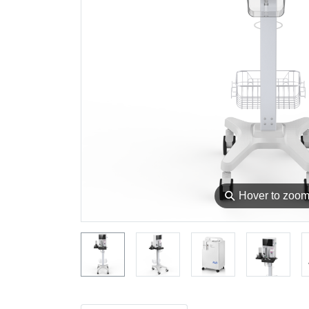
⚲
Hover to zoo