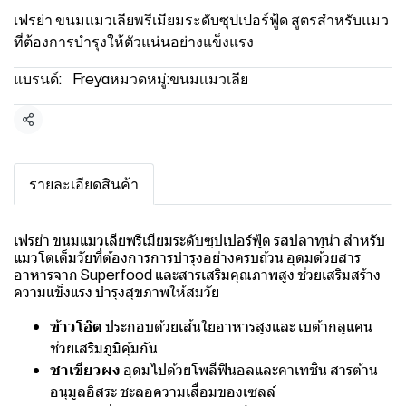
เฟรย่า ขนมแมวเลียพรีเมียมระดับซุปเปอร์ฟู้ด สูตรสำหรับแมว
ที่ต้องการบำรุงให้ตัวแน่นอย่างแข็งแรง
แบรนด์:
Freya
หมวดหมู่:
ขนมเเมวเลีย
แชร์
รายละเอียดสินค้า
เฟรย่า ขนมแมวเลียพรีเมียมระดับซุปเปอร์ฟู้ด รสปลาทูน่า สำหรับ
แมวโตเต็มวัยที่ต้องการการบำรุงอย่างครบถ้วน อุดมด้วยสาร
อาหารจาก Superfood และสารเสริมคุณภาพสูง ช่วยเสริมสร้าง
ความแข็งแรง บำรุงสุขภาพให้สมวัย
ข้าวโอ๊ต
ประกอบด้วยเส้นใยอาหารสูงและ เบต้ากลูแคน
ช่วยเสริมภูมิคุ้มกัน
ชาเขียวผง
อุดมไปด้วยโพลีฟินอลและคาเทชิน สารต้าน
อนุมูลอิสระ ชะลอความเสื่อมของเซลล์