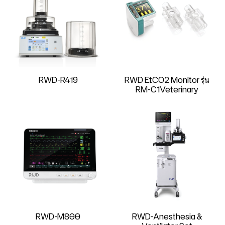
RWD-R419
RWD EtCO2 Monitor รุ่น
RM-C1Veterinary
RWD-M800
RWD-Anesthesia &