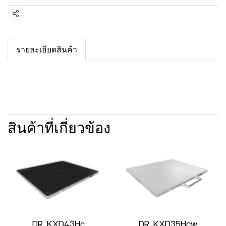
แชร์
รายละเอียดสินค้า
สินค้าที่เกี่ยวข้อง
DR_KXD43Hc
DR_KXD35Hcw