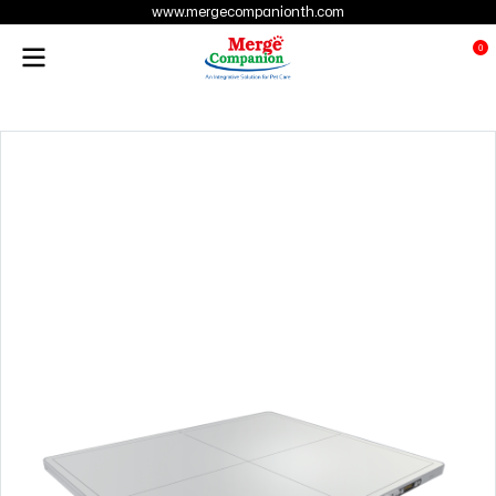
www.mergecompanionth.com
0