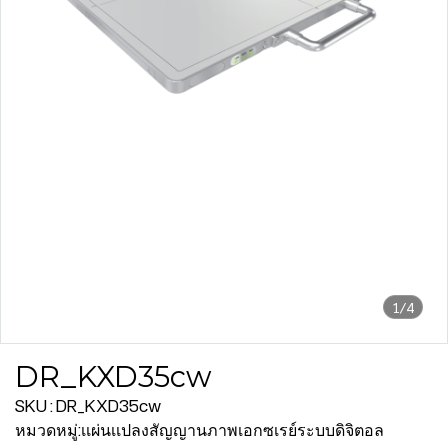
1/4
DR_KXD35cw
SKU : DR_KXD35cw
หมวดหมู่:
เเผ่นเเปลงสัญญานภาพเอกซเรย์ระบบดิจิตอล