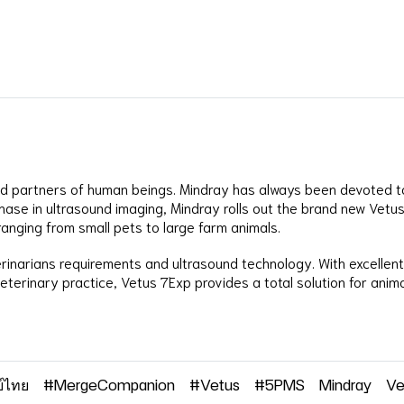
ed partners of human beings. Mindray has always been devoted t
hase in ultrasound imaging, Mindray rolls out the brand new Vetus
ranging from small pets to large farm animals.
inarians requirements and ultrasound technology. With excellent
eterinary practice, Vetus 7Exp provides a total solution for anima
ย์ไทย
#MergeCompanion
#Vetus
#5PMS
Mindray
Ve