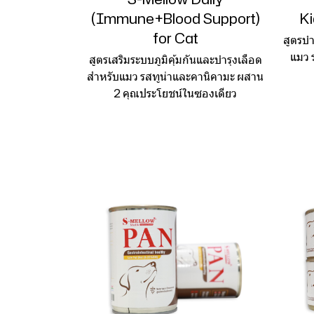
(Immune+Blood Support)
Ki
for Cat
สูตรบ
แมว 
สูตรเสริมระบบภูมิคุ้มกันและบำรุงเลือด
สำหรับแมว รสทูน่าและคานิคามะ ผสาน
2 คุณประโยชน์ในซองเดียว