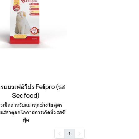
รแมวเฟลิโปร Felipro (รส
Seafood)
รเม็ดสำหรับแมวทุกช่วงวัย สูตร
แร่ธาตุลดโอกาสการเกิดนิ่ว รสซี
ฟู้ด
1