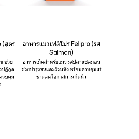
 (สูตร
อาหารแมวเฟลิโปร Felipro (รส
Salmon)
น ช่วย
อาหารเม็ดสำหรับแมว รสปลาแซลมอน
งปฏิกูล
ช่วยบำรุงขนและผิวหนัง พร้อมควบคุมแร่
มควบคุม
ธาตุลดโอกาสการเกิดนิ่ว
ว