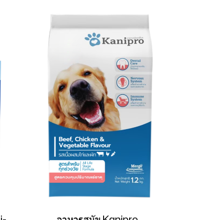
i-
อาหารสุนัข Kanipro