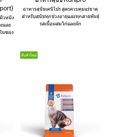
port)
อาหารสุนัขเคนิโปร สูตรควบคุมแร่ธาตุ
สำหรับสุนัขทุกช่วงอายุและทุกสายพันธุ์
ผิวหนัง
รสเนื้อผสมไก่และผัก
ตะและ
น์ในซอง
สินค้าใหม่