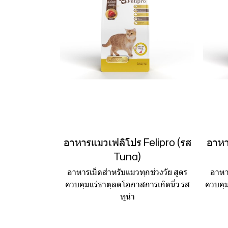
อาหารแมวเฟลิโปร Felipro (รส
อาหา
Tuna)
อาหารเม็ดสำหรับแมวทุกช่วงวัย สูตร
อาหา
ควบคุมแร่ธาตุลดโอกาสการเกิดนิ่ว รส
ควบคุม
ทูน่า