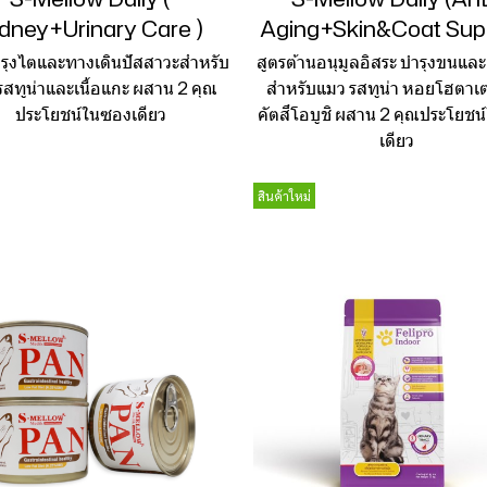
dney+Urinary Care )
Aging+Skin&Coat Sup
ำรุงไตและทางเดินปัสสาวะสำหรับ
สูตรต้านอนุมูลอิสระ บำรุงขนและ
รสทูน่าและเนื้อแกะ ผสาน 2 คุณ
สำหรับแมว รสทูน่า หอยโฮตาเ
ประโยชน์ในซองเดียว
คัตสึโอบูชิ ผสาน 2 คุณประโยช
เดียว
สินค้าใหม่